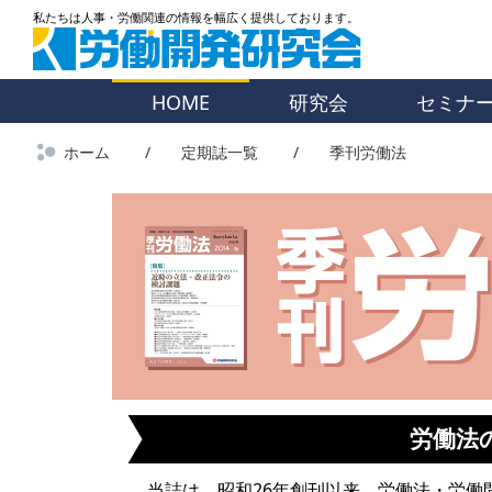
HOME
研究会
セミナ
ホーム
定期誌一覧
季刊労働法
労働法
当誌は、昭和26年創刊以来、労働法・労働