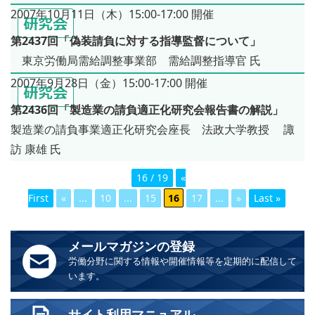
2007年10月11日（木）15:00-17:00 開催
第2437回「偽装請負に対する指導監督について」
東京労働局需給調整事業部 需給調整指導官 氏
2007年9月28日（金）15:00-17:00 開催
第2436回「製造業の請負適正化研究会報告書の解説」
製造業の請負事業適正化研究会座長 法政大学教授 諏
訪 康雄 氏
16 / 19
«
First
«
...
10
...
15
16
17
...
»
Last »
メールマガジンの登録
労働分野に関する情報や開催情報等を定期的に配信して
います。
サイト利用マニュアル