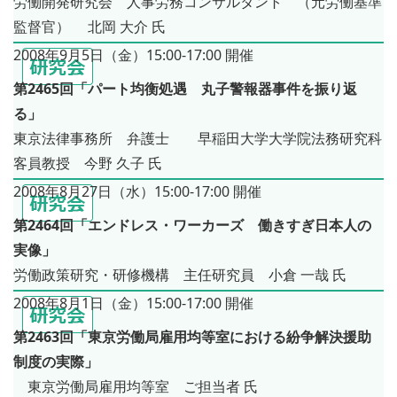
労働開発研究会 人事労務コンサルタント （元労働基準
監督官） 北岡 大介 氏
2008年9月5日（金）15:00-17:00 開催
第2465回「パート均衡処遇 丸子警報器事件を振り返
る」
東京法律事務所 弁護士 早稲田大学大学院法務研究科
客員教授 今野 久子 氏
2008年8月27日（水）15:00-17:00 開催
第2464回「エンドレス・ワーカーズ 働きすぎ日本人の
実像」
労働政策研究・研修機構 主任研究員 小倉 一哉 氏
2008年8月1日（金）15:00-17:00 開催
第2463回「東京労働局雇用均等室における紛争解決援助
制度の実際」
東京労働局雇用均等室 ご担当者 氏