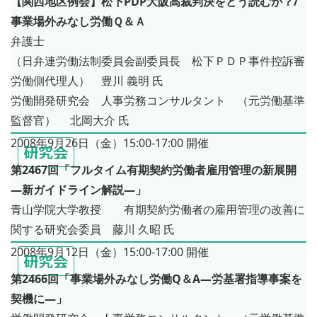
【関西地区例会】松下PDP大阪高裁判決をどう読むか？/
事業場外みなし労働Ｑ＆Ａ
弁護士
（日弁連労働法制委員会副委員長 松下ＰＤＰ事件控訴審
労働側代理人） 豊川 義明 氏
労働開発研究会 人事労務コンサルタント （元労働基準
監督官） 北岡大介 氏
2008年9月26日（金）15:00-17:00 開催
第2467回「フルタイム有期契約労働者雇用管理の新展開
―新ガイドライン解説―」
青山学院大学教授 有期契約労働者の雇用管理の改善に
関する研究会委員 藤川 久昭 氏
2008年9月12日（金）15:00-17:00 開催
第2466回「事業場外みなし労働Q＆A―労基署指導事案を
契機に―」