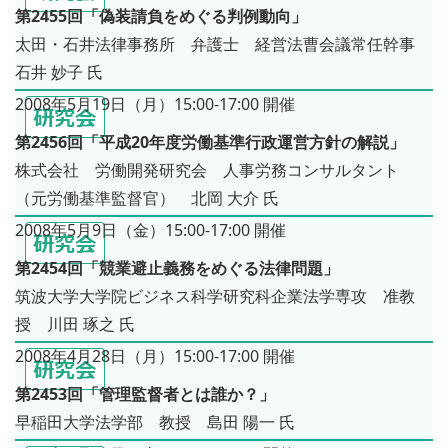
第2455回「偽装請負をめぐる判例動向」
太田・石井法律事務所 弁護士 経営法曹会議常任幹事
石井 妙子 氏
2008年5月19日（月）15:00-17:00 開催
第2456回「平成20年度労働基準行政運営方針の解説」
株式会社 労働開発研究会 人事労務コンサルタント
（元労働基準監督官） 北岡 大介 氏
2008年5月9日（金）15:00-17:00 開催
第2454回「競業避止義務をめぐる法律問題」
筑波大学大学院ビジネス科学研究科企業法学専攻 准教
授 川田 琢之 氏
2008年4月28日（月）15:00-17:00 開催
第2453回「管理監督者とは誰か？」
早稲田大学法学部 教授 島田 陽一 氏