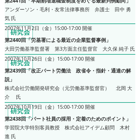
第2441回「早期割増退職金制度をめぐる最新判例動向」
アンダーソン・毛利・友常法律事務所 弁護士 田中 勇
気 氏
2007年11月2日（金）15:00-17:00 開催
第2440回「労基署による最近の企業監督事例」
大田労働基準監督署 第3方面主任監督官 大久保 純子 氏
2007年10月26日（金）15:00-17:00 開催
第2439回「改正パート労働法 政省令・指針・通達の解
説」
株式会社労働開発研究会（元労働基準監督官） 北岡 大
介 氏
2007年10月19日（金）15:00-17:00 開催
第2438回「パート社員の採用・定着のためのポイント」
学習院大学特別客員教授 株式会社アイデム顧問 木村
進 氏