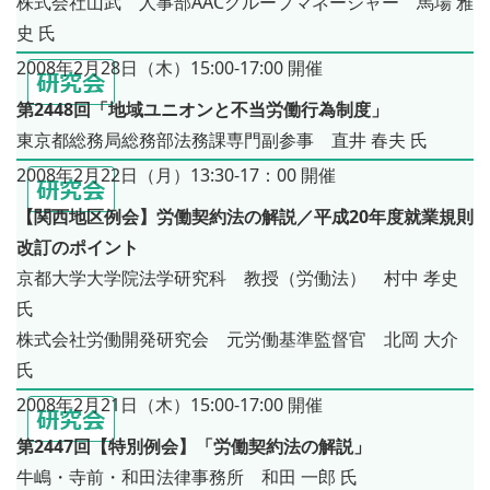
株式会社山武 人事部AACグループマネージャー 馬場 雅
史 氏
2008年2月28日（木）15:00-17:00 開催
第2448回「地域ユニオンと不当労働行為制度」
東京都総務局総務部法務課専門副参事 直井 春夫 氏
2008年2月22日（月）13:30-17：00 開催
【関西地区例会】労働契約法の解説／平成20年度就業規則
改訂のポイント
京都大学大学院法学研究科 教授（労働法） 村中 孝史
氏
株式会社労働開発研究会 元労働基準監督官 北岡 大介
氏
2008年2月21日（木）15:00-17:00 開催
第2447回【特別例会】「労働契約法の解説」
牛嶋・寺前・和田法律事務所 和田 一郎 氏