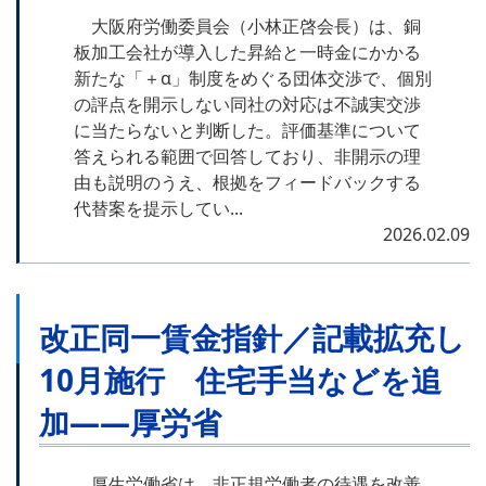
大阪府労働委員会（小林正啓会長）は、銅
板加工会社が導入した昇給と一時金にかかる
新たな「＋α」制度をめぐる団体交渉で、個別
の評点を開示しない同社の対応は不誠実交渉
に当たらないと判断した。評価基準について
答えられる範囲で回答しており、非開示の理
由も説明のうえ、根拠をフィードバックする
代替案を提示してい...
2026.02.09
改正同一賃金指針／記載拡充し
10月施行 住宅手当などを追
加――厚労省
厚生労働省は、非正規労働者の待遇を改善