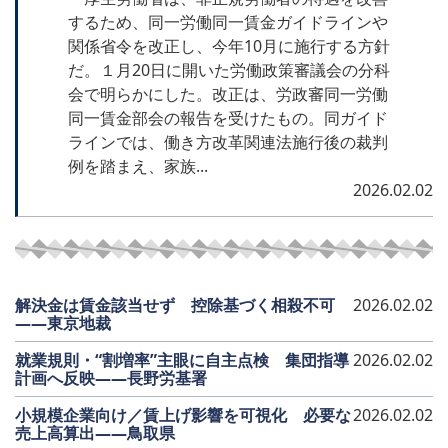
するため、同一労働同一賃金ガイドラインや
関係省令を改正し、今年10月に施行する方針
だ。１月20日に開いた労働政策審議会の分科
会で明らかにした。改正は、労政審同一労働
同一賃金部会の報告を受けたもの。同ガイド
ラインでは、働き方改革関連法施行後の裁判
例を踏まえ、家族...
2026.02.02
解決金は賃金該当せず 控除基づく相殺不可
2026.02.02
――東京地裁
就業規則・“割増率”主眼に自主点検 集団指導
2026.02.02
計画へ反映――長野労基署
小規模企業向け／賃上げ影響を可視化 必要な
2026.02.02
売上高算出――鳥取県