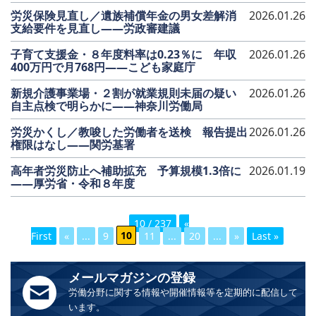
労災保険見直し／遺族補償年金の男女差解消
2026.01.26
支給要件を見直し――労政審建議
子育て支援金・８年度料率は0.23％に 年収
2026.01.26
400万円で月768円――こども家庭庁
新規介護事業場・２割が就業規則未届の疑い
2026.01.26
自主点検で明らかに――神奈川労働局
労災かくし／教唆した労働者を送検 報告提出
2026.01.26
権限はなし――関労基署
高年者労災防止へ補助拡充 予算規模1.3倍に
2026.01.19
――厚労省・令和８年度
10 / 237
«
First
«
...
9
10
11
...
20
...
»
Last »
メールマガジンの登録
労働分野に関する情報や開催情報等を定期的に配信して
います。