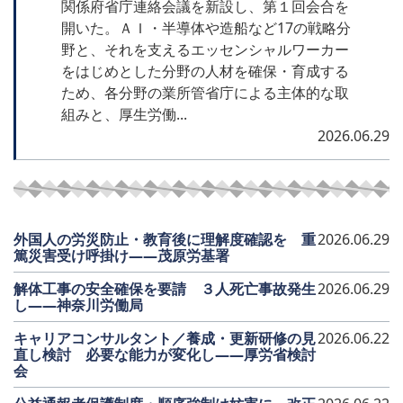
関係府省庁連絡会議を新設し、第１回会合を
開いた。ＡＩ・半導体や造船など17の戦略分
野と、それを支えるエッセンシャルワーカー
をはじめとした分野の人材を確保・育成する
ため、各分野の業所管省庁による主体的な取
組みと、厚生労働...
2026.06.29
外国人の労災防止・教育後に理解度確認を 重
2026.06.29
篤災害受け呼掛け――茂原労基署
解体工事の安全確保を要請 ３人死亡事故発生
2026.06.29
し――神奈川労働局
キャリアコンサルタント／養成・更新研修の見
2026.06.22
直し検討 必要な能力が変化し――厚労省検討
会