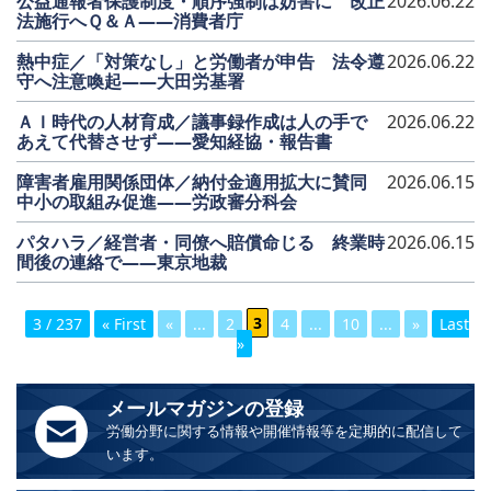
公益通報者保護制度・順序強制は妨害に 改正
2026.06.22
法施行へＱ＆Ａ――消費者庁
熱中症／「対策なし」と労働者が申告 法令遵
2026.06.22
守へ注意喚起――大田労基署
ＡＩ時代の人材育成／議事録作成は人の手で
2026.06.22
あえて代替させず――愛知経協・報告書
障害者雇用関係団体／納付金適用拡大に賛同
2026.06.15
中小の取組み促進――労政審分科会
パタハラ／経営者・同僚へ賠償命じる 終業時
2026.06.15
間後の連絡で――東京地裁
3 / 237
« First
«
...
2
3
4
...
10
...
»
Last
»
メールマガジンの登録
労働分野に関する情報や開催情報等を定期的に配信して
います。