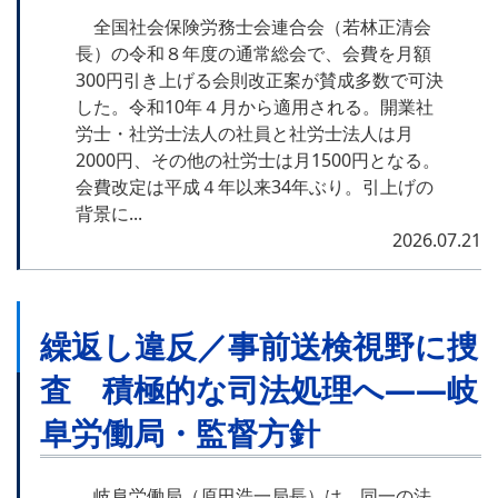
全国社会保険労務士会連合会（若林正清会
長）の令和８年度の通常総会で、会費を月額
300円引き上げる会則改正案が賛成多数で可決
した。令和10年４月から適用される。開業社
労士・社労士法人の社員と社労士法人は月
2000円、その他の社労士は月1500円となる。
会費改定は平成４年以来34年ぶり。引上げの
背景に...
2026.07.21
繰返し違反／事前送検視野に捜
査 積極的な司法処理へ――岐
阜労働局・監督方針
岐阜労働局（原田浩一局長）は、同一の法