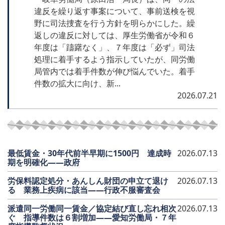
違反を繰り返す事案について、事前送検を視
野に司法捜査を行う方針を明らかにした。繰
返しの違反に対しては、厚生労働省が令和６
年度は「躊躇なく」、７年度は「必ず」司法
処理に着手するよう指示していたが、同労働
局管内では着手件数が伸び悩んでいた。着手
件数の拡大に向け、新...
2026.07.21
最低賃金・30年代前半早期に1500円 達成時
2026.07.13
期を明確化――政府
労保料認定処分・あんしん財団の申立て退け
2026.07.13
る 業務上疾病に該当――行政不服審査会
派遣同一労働同一賃金／協定結び直し忘れ相次
2026.07.13
ぐ 指導件数は６割増加――愛知労働局・７年