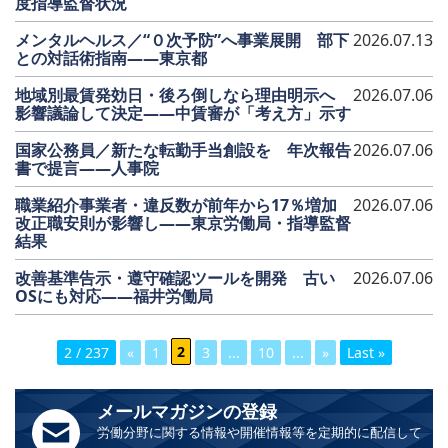
度指導監督状況
メンタルヘルス／“０次予防”へ事業展開 部下
2026.07.13
との対話術指南――東京都
地域別最賃発効日・後ろ倒しなら理由明示へ
2026.07.06
影響議論して決定――中賃審が「考え方」示す
国家公務員／新たな転勤手当創設を 年次報告
2026.07.06
書で提言――人事院
職業紹介事業者・違反数が前年から17％増加
2026.07.06
改正職安則が影響し――東京労働局・指導監督
結果
改善基準告示・遵守確認ツールを開発 古い
2026.07.06
OSにも対応――福井労働局
2 / 237
«
1
2
3
...
10
...
»
Last »
メールマガジンの登録
労働分野に関する情報や開催情報等を定期的に配信して