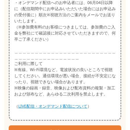
・オンデマンド配信へのお申込者には、06月04日以降
に（配信期間中にお申込みいただいた場合にはお申込み
の受付後に）順次※視聴方法のご案内をメールでお送り
いたします。
（※参加費有料のお客様につきましては、参加費のご入
金を弊社にて確認後に対応させていただきますので、何
卒ご了承ください）
＿＿＿＿＿＿＿＿＿＿＿＿＿＿＿＿＿＿＿＿＿＿＿＿＿
＿＿＿＿＿＿＿＿＿＿＿＿＿＿＿＿
ご利用に際して
※有線、Wi-Fi環境など、電波状況の良いところで視聴
してください。通信環境が悪い場合、接続が不安定にな
ったり、視聴できない場合があります。
※映像の録画・録音、映像および配布資料の複製・加工
および頒布など、あらゆる二次利用を禁止します。
（
LIVE配信・オンデマンド配信について
）