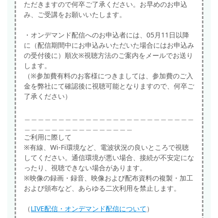
ただきますので何卒ご了承ください。お早めのお申込
み、ご受講をお願いいたします。
・オンデマンド配信へのお申込者には、05月11日以降
に（配信期間中にお申込みいただいた場合にはお申込み
の受付後に）順次※視聴方法のご案内をメールでお送り
します。
（※参加費有料のお客様につきましては、参加費のご入
金を弊社にて確認後に視聴可能となりますので、何卒ご
了承ください）
＿＿＿＿＿＿＿＿＿＿＿＿＿＿＿＿＿＿＿＿＿＿＿＿＿
＿＿＿＿＿＿＿＿＿＿＿＿＿＿＿＿
ご利用に際して
※有線、Wi-Fi環境など、電波状況の良いところで視聴
してください。通信環境が悪い場合、接続が不安定にな
ったり、視聴できない場合があります。
※映像の録画・録音、映像および配布資料の複製・加工
および頒布など、あらゆる二次利用を禁止します。
（
LIVE配信・オンデマンド配信について
）