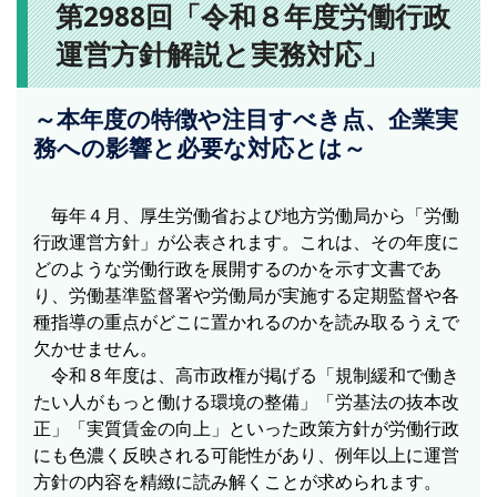
第2988回「令和８年度労働行政
運営方針解説と実務対応」
～本年度の特徴や注目すべき点、企業実
務への影響と必要な対応とは～
毎年４月、厚生労働省および地方労働局から「労働
行政運営方針」が公表されます。これは、その年度に
どのような労働行政を展開するのかを示す文書であ
り、労働基準監督署や労働局が実施する定期監督や各
種指導の重点がどこに置かれるのかを読み取るうえで
欠かせません。
令和８年度は、高市政権が掲げる「規制緩和で働き
たい人がもっと働ける環境の整備」「労基法の抜本改
正」「実質賃金の向上」といった政策方針が労働行政
にも色濃く反映される可能性があり、例年以上に運営
方針の内容を精緻に読み解くことが求められます。