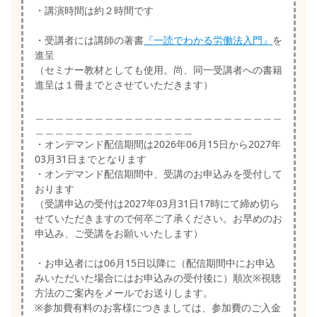
・講演時間は約２時間です
・受講者には講師の著書
『一読でわかる労働法入門』
を
進呈
（セミナー教材としても使用。尚、同一受講者への書籍
進呈は１冊までとさせていただきます）
＿＿＿＿＿＿＿＿＿＿＿＿＿＿＿＿＿＿＿＿＿＿＿＿＿
＿＿＿＿＿＿＿＿＿＿＿＿＿＿＿＿
・オンデマンド配信期間は2026年06月15日から2027年
03月31日までとなります
・オンデマンド配信期間中、受講のお申込みを受付して
おります
（受講申込の受付は2027年03月31日17時にて締め切ら
せていただきますので何卒ご了承ください。お早めのお
申込み、ご受講をお願いいたします）
・お申込者には06月15日以降に（配信期間中にお申込
みいただいた場合にはお申込みの受付後に）順次※視聴
方法のご案内をメールでお送りします。
※参加費有料のお客様につきましては、参加費のご入金