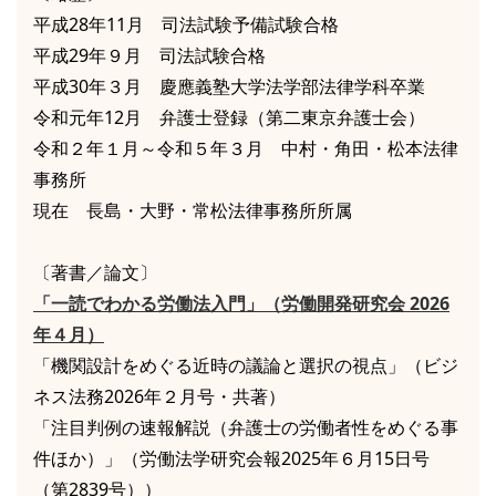
平成28年11月 司法試験予備試験合格
平成29年９月 司法試験合格
平成30年３月 慶應義塾大学法学部法律学科卒業
令和元年12月 弁護士登録（第二東京弁護士会）
令和２年１月～令和５年３月 中村・角田・松本法律
事務所
現在 長島・大野・常松法律事務所所属
〔著書／論文〕
「一読でわかる労働法入門」（労働開発研究会 2026
年４月）
「機関設計をめぐる近時の議論と選択の視点」（ビジ
ネス法務2026年２月号・共著）
「注目判例の速報解説（弁護士の労働者性をめぐる事
件ほか）」（労働法学研究会報2025年６月15日号
（第2839号））