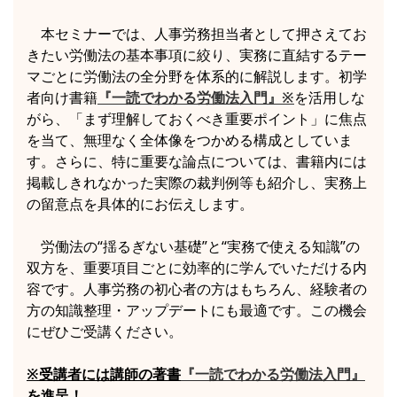
本セミナーでは、人事労務担当者として押さえてお
きたい労働法の基本事項に絞り、実務に直結するテー
マごとに労働法の全分野を体系的に解説します。初学
者向け書籍
『一読でわかる労働法入門』※
を活用しな
がら、「まず理解しておくべき重要ポイント」に焦点
を当て、無理なく全体像をつかめる構成としていま
す。さらに、特に重要な論点については、書籍内には
掲載しきれなかった実際の裁判例等も紹介し、実務上
の留意点を具体的にお伝えします。
労働法の“揺るぎない基礎”と“実務で使える知識”の
双方を、重要項目ごとに効率的に学んでいただける内
容です。人事労務の初心者の方はもちろん、経験者の
方の知識整理・アップデートにも最適です。この機会
にぜひご受講ください。
※受講者には講師の著書
『一読でわかる労働法入門』
を進呈！