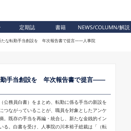
ー
定期誌
書籍
NEWS/COLUMN/解説
新たな転勤手当創設を 年次報告書で提言――人事院
転勤手当創設を 年次報告書で提言――
（公務員白書）をまとめ、転勤に係る手当の新設を
につながっていることが、職員を対象としたアンケ
摘。既存の手当を再編・統合し、新たな金銭的イン
いる。白書を受け、人事院の川本裕子総裁は「（転