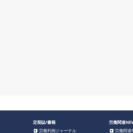
定期誌/書籍
労働関連NE
労働判例ジャーナル
労働関連N