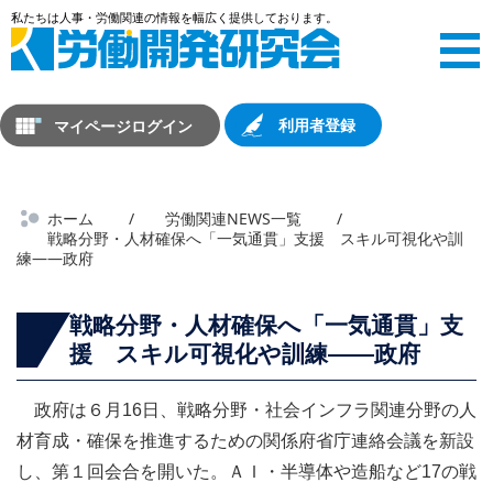
マイページログイン
利用者登録
ホーム
労働関連NEWS一覧
戦略分野・人材確保へ「一気通貫」支援 スキル可視化や訓
練――政府
戦略分野・人材確保へ「一気通貫」支
援 スキル可視化や訓練――政府
政府は６月16日、戦略分野・社会インフラ関連分野の人
材育成・確保を推進するための関係府省庁連絡会議を新設
し、第１回会合を開いた。ＡＩ・半導体や造船など17の戦