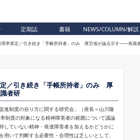
ー
定期誌
書籍
NEWS/COLUMN/解説
雇用率算定／引き続き「手帳所持者」のみ 厚労省が論点示す――有識
算定／引き続き「手帳所持者」のみ 厚
有識者研
促進制度の在り方に関する研究会」（座長＝山川隆
雇用率制度の対象になる精神障害者の範囲について議論
持していない精神・発達障害者を加えるかどうかに
を用いて判断する必要性・合理性は乏しいとして、