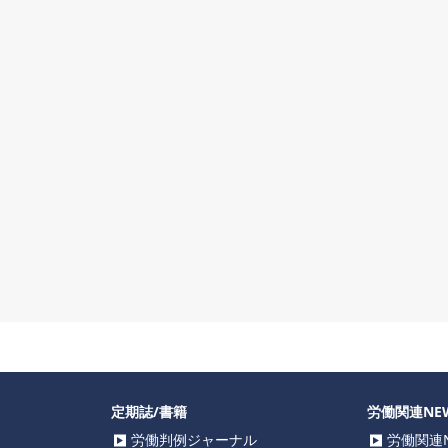
定期誌/書籍
労働関連NE
労働判例ジャーナル
労働関連N