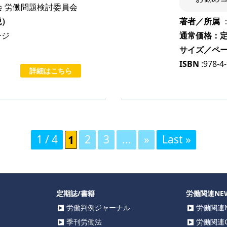
 労働問題検討委員会
税）
著者／所属
ージ
通常価格：定価
サイズ／ペ
ISBN
:978-4
詳細はこちら
1 / 4
1
2
3
...
»
Last »
定期誌/書籍
労働関連NE
労働判例ジャーナル
労働関連N
季刊労働法
労働関連C