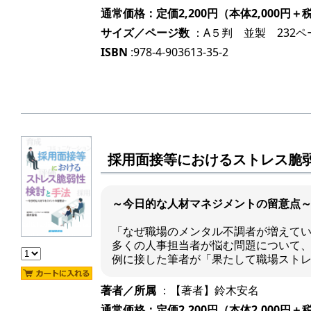
通常価格：定価2,200円（本体2,000円＋
サイズ／ページ数
：A５判 並製 232ペ
ISBN
:978-4-903613-35-2
採用面接等におけるストレス脆
～今日的な人材マネジメントの留意点
「なぜ職場のメンタル不調者が増えて
多くの人事担当者が悩む問題について
例に接した筆者が「果たして職場スト
著者／所属
：【著者】鈴木安名
通常価格：定価2,200円（本体2,000円＋