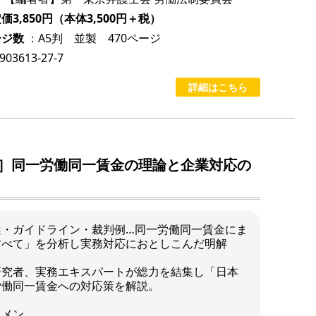
3,850円（本体3,500円＋税）
ージ数
：A5判 並製 470ページ
-903613-27-7
詳細はこちら
］同一労働同一賃金の理論と企業対応の
達・ガイドライン・裁判例…同一労働同一賃金にま
すべて」を分析し実務対応におとしこんだ明解
研究者、実務エキスパートが総力を結集し「日本
労働同一賃金への対応策を解説。
コメン