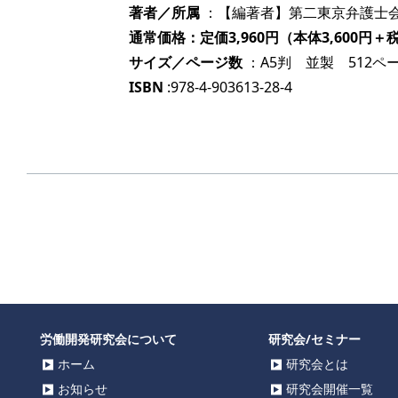
著者／所属
：【編著者】第二東京弁護士会
通常価格：定価3,960円（本体3,600円＋
サイズ／ページ数
：A5判 並製 512ペ
ISBN
:978-4-903613-28-4
労働開発研究会について
研究会/セミナー
ホーム
研究会とは
お知らせ
研究会開催一覧