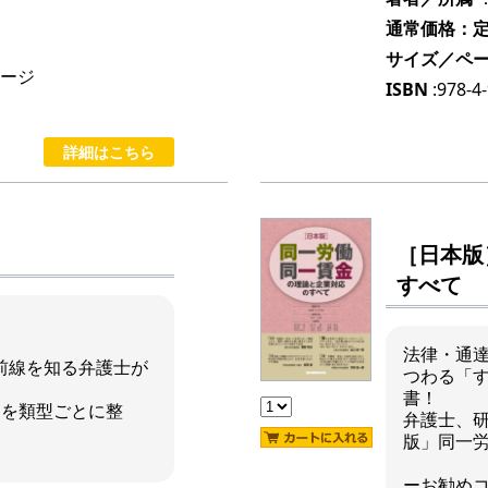
通常価格：定価
サイズ／ペ
ページ
ISBN
:978-4
詳細はこちら
［日本版
すべて
法律・通
最前線を知る弁護士が
つわる「
書！
題を類型ごとに整
弁護士、
版」同一
ーお勧め