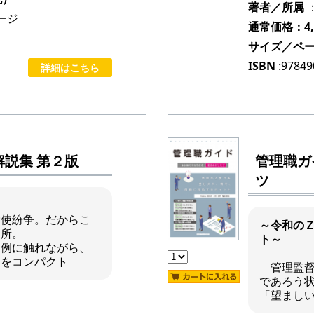
著者／所属
ージ
通常価格：4,
サイズ／ペ
ISBN
:9784
詳細はこちら
説集 第２版
管理職ガ
ツ
！
労使紛争。だからこ
～令和の
急所。
ト～
判例に触れながら、
トをコンパクト
管理監督
であろう状
「望まし