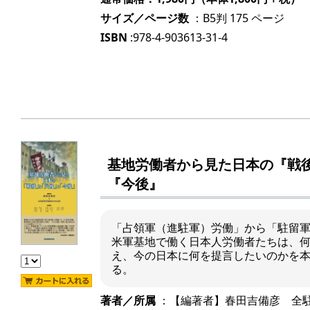
サイズ／ページ数
：B5判 175 ページ
ISBN
:978-4-903613-31-4
基地労働者から見た日本の『戦
『今後』
「占領軍（進駐軍）労働」から「駐留
米軍基地で働く日本人労働者たちは、
え、今の日本に何を提言したいのかを
る。
著者／所属
：【編著者】春田吉備彦 全