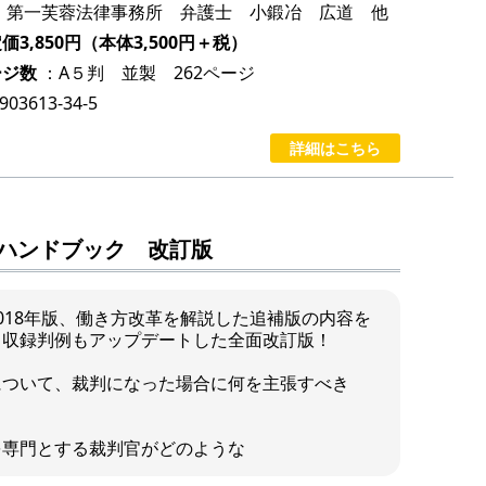
：第一芙蓉法律事務所 弁護士 小鍛冶 広道 他
3,850円（本体3,500円＋税）
ージ数
：A５判 並製 262ページ
-903613-34-5
詳細はこちら
ハンドブック 改訂版
018年版、働き方改革を解説した追補版の内容を
、収録判例もアップデートした全面改訂版！
について、裁判になった場合に何を主張すべき
を専門とする裁判官がどのような