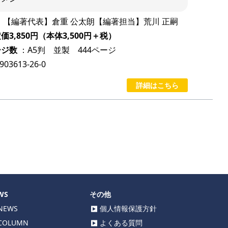
：【編著代表】倉重 公太朗【編著担当】荒川 正嗣
3,850円（本体3,500円＋税）
ージ数
：A5判 並製 444ページ
-903613-26-0
詳細はこちら
WS
その他
EWS
個人情報保護方針
OLUMN
よくある質問