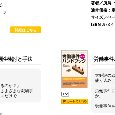
著者／所属
税）
通常価格：定価
ージ
サイズ／ペ
ISBN
:978-4
詳細はこちら
弱性検討と手法
労働事件
～
大好評の2
盛り込み
いるのか？」
、さまざまな職場事
労働事件
レスだけで
か。
労働事件
税）