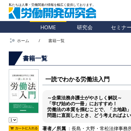
HOME
研究会
セミナ
ホーム
書籍一覧
書籍一覧
一読でわかる労働法入門
～企業法務弁護士がやさしく解説～
「学び始めの一冊」におすすめ！
労働法の本質を掴むことで、「土地勘
問題に直面したとき、どう考えればよ
著者／所属
：長島・大野・常松法律事務