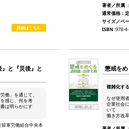
著者／所属
通常価格：定価
サイズ／ペ
詳細はこちら
ISBN
:978-4
後』と『災後』と
懲戒をめ
複雑化す
軍労働」を通じて、
なぜ使用
何を感じ、何を考
企業社会に
本書は明らかにす
いて
働き方改
駐留軍労働組合中央本
著者／所属