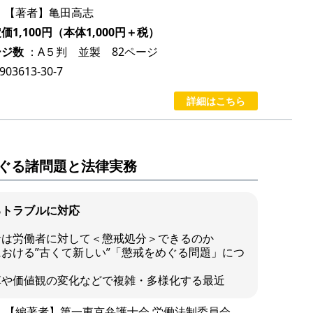
：【著者】亀田高志
1,100円（本体1,000円＋税）
ージ数
：A５判 並製 82ページ
-903613-30-7
詳細はこちら
ぐる諸問題と法律実務
るトラブルに対応
者は労働者に対して＜懲戒処分＞できるのか
おける”古くて新しい”「懲戒をめぐる問題」につ
革や価値観の変化などで複雑・多様化する最近
：【編著者】第一東京弁護士会 労働法制委員会