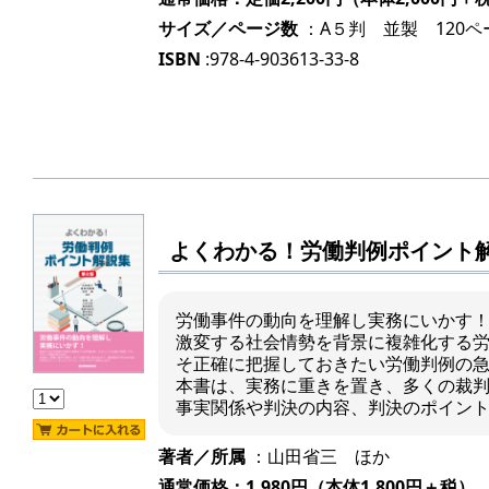
サイズ／ページ数
：A５判 並製 120ペ
ISBN
:978-4-903613-33-8
よくわかる！労働判例ポイント解
労働事件の動向を理解し実務にいかす
激変する社会情勢を背景に複雑化する
そ正確に把握しておきたい労働判例の
本書は、実務に重きを置き、多くの裁
事実関係や判決の内容、判決のポイン
著者／所属
：山田省三 ほか
通常価格：1,980円（本体1,800円＋税）