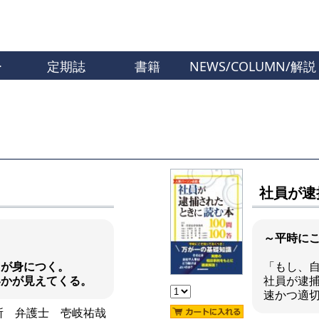
ー
定期誌
書籍
NEWS/COLUMN/解説
社員が逮
～平時に
」が身につく。
「もし、
いかが見えてくる。
社員が逮
速かつ適
所 弁護士 壱岐祐哉