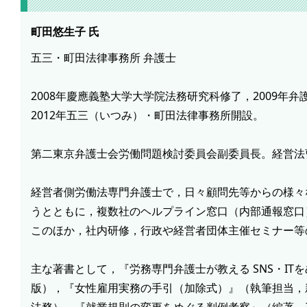
町田悠生子
氏
五三・町田法律事務所 弁護士
2008年慶應義塾大学大学院法務研究科修了，2009年弁
2012年五三（いつみ）・町田法律事務所開設。
第二東京弁護士会労働問題検討委員会副委員長。経営法
経営者側労働法専門弁護士で，日々顧問先等からの様々
うとともに，複数社のヘルプライン窓口（内部通報窓口
このほか，社内研修，行政や経営者団体主催セミナー等
主な著書として，『労務専門弁護士が教える SNS・I
版），『女性雇用実務の手引（加除式）』（執筆担当，
法務），『就業規則の変更をめぐる判例考察』（編著，