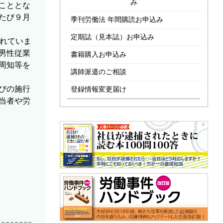
み
こととな
たび９月
季刊労働法 年間購読お申込み
定期誌（見本誌）お申込み
れていま
男性従業
書籍購入お申込み
周知等を
講師派遣のご相談
びの施行
登録情報変更届け
当者や労