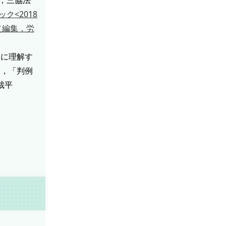
ク<2018
（編集，労
トに理解す
），「判例
裁平