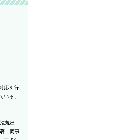
対応を行
ている。
本法規出
著，商事
，三協法