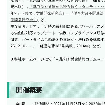
規出版），
『裁判例や通達から読み解くマタニティ・ハ
年> 』（共著，労働開発研究会）
，
『働き方改革関連法
働開発研究会）
など。
主な論考として，「近時の裁判例にみるパワーハラスメ
る労働法対応アップデート 労務コンプライアンス研修
研究 パートタイム労働法８条違反が不法行為を構成す
25.12.10）－」（経営法曹183号掲載，2014年）など。
★弊社ホームページにて「～最旬！労働情報コラム～」
開催概要
会 期
・配信期間：2021年11月26日から2022年1