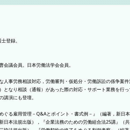
護士登録。
曹会議会員。日本労働法学会会員。
な人事労務相談対応，労働審判・仮処分・労働訴訟の係争案件
）となり相談（通報）があった際の対応・サポート業務を行っ
の講演にも登壇。
Tをめぐる雇用管理－Q&Aとポイント・書式例－』（編著，新日
新日本法規出版），『企業法務のための労働組合法25講』（共
三協法規出版），『労働契約の終了をめぐる判例考察』（編著