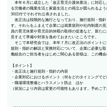
本年６月に成立した「改正育児介護休業法」に対応し
る労働者の職業生活と家庭生活との両立が図られるよう
30日付でそれぞれ公表されました。
改正法は段階的な施行となっており、施行規則・指針も
す。それらをふまえて企業には就業規則や社内制度の見
員の育児休業や育児目的休暇の取得の促進など、新たに
見すえて準備や対策を進めておきたいところです。
そこで本研究会では、本年７月に改正法のポイントに
規則・指針の解説と実務対応について、企業に必要な取
働組合のご担当者をはじめご関心ある皆様は、この機会
【ポイント】
・改正法と施行規則・指針の内容
・企業対応におけるポイント（何をどのタイミングでど
・職場環境整備とハラスメント防止 ほか
（状況により内容は変更の可能性もあります。予めご了