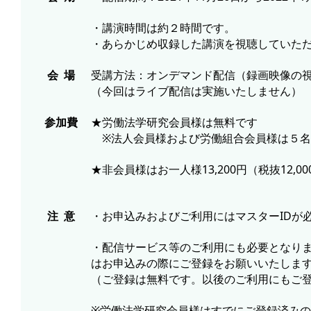
・講演時間は約２時間です。
・あらかじめ収録した講演を視聴していた
会 場
受講方法：オンデマンド配信（録画映像の
（今回はライブ配信は実施いたしません）
参加費
★労働法学研究会員様は無料です
※法人会員様および労働組合会員様は５名
★非会員様はお一人様13,200円（税抜12,0
注 意
・お申込みおよびご利用にはマスターIDが
・配信サービス等のご利用にも必要となりま
はお申込みの際にご登録をお願いいたしま
（ご登録は無料です。以後のご利用にもご登
※労働法学研究会員様はすでにご登録済みの