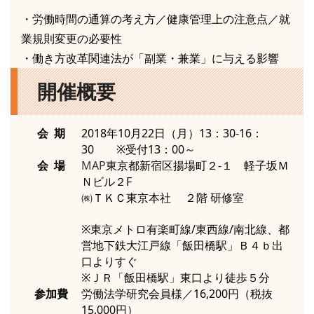
・労働時間の通算の考え方／健康管理上の注意点／就
業規則変更の必要性
・働き方改革関連法が「副業・兼業」に与える影響
開催概要
会 期
2018年10月22日（月）13：30-16：
30 ※受付13：00～
会 場
MAP
東京都新宿区揚場町２-１ 軽子坂Ｍ
Ｎビル２F
㈱ＴＫＣ東京本社 ２階 研修室
※東京メトロ有楽町線/東西線/南北線、都
営地下鉄大江戸線「飯田橋駅」Ｂ４ｂ出
口よりすぐ
※ＪＲ「飯田橋駅」東口より徒歩５分
参加費
労働法学研究会員様／16,200円（税抜
15,000円）