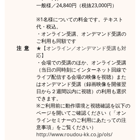
一般様／24,840円（税抜23,000円）
※1名様についての料金です。テキスト
代・税込。
・オンライン受講、オンデマンド受講の
ご利用も同額です
注 意
★【オンライン／オンデマンド受講も対
応】
・会場での受講のほか、オンライン受講
（当日の同時刻にインターネット回線で
ライブ配信する会場の映像を視聴）また
はオンデマンド受講（録画映像を開催翌
日から２週間以内に視聴）の利用も選択
できます。
※ご利用前に動作環境と視聴確認を以下の
ページを開いてご確認ください（「オン
ラインセミナーのご利用にあたっての注
意事項」をご覧ください）
http://www.roudou-kk.co.jp/ols/