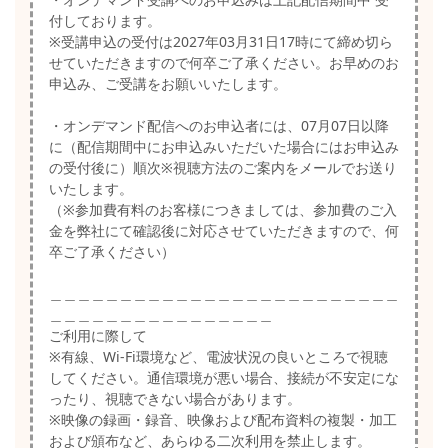
付しております。
※受講申込の受付は2027年03月31日17時にて締め切ら
せていただきますので何卒ご了承ください。お早めのお
申込み、ご受講をお願いいたします。
・オンデマンド配信へのお申込者には、07月07日以降
に（配信期間中にお申込みいただいた場合にはお申込み
の受付後に）順次※視聴方法のご案内をメールでお送り
いたします。
（※参加費有料のお客様につきましては、参加費のご入
金を弊社にて確認後に対応させていただきますので、何
卒ご了承ください）
＿＿＿＿＿＿＿＿＿＿＿＿＿＿＿＿＿＿＿＿＿＿＿＿＿
＿＿＿＿＿＿＿＿＿＿＿＿＿＿＿＿
ご利用に際して
※有線、Wi-Fi環境など、電波状況の良いところで視聴
してください。通信環境が悪い場合、接続が不安定にな
ったり、視聴できない場合があります。
※映像の録画・録音、映像および配布資料の複製・加工
および頒布など、あらゆる二次利用を禁止します。