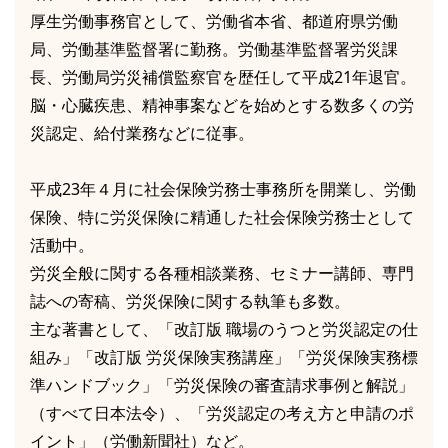
厚生労働事務官として、労働省本省、都道府県労働
局、労働基準監督署に勤務。労働基準監督署労災課
長、労働局労災補償監察官を歴任して平成21年退官。
脳・心臓疾患、精神事案などを始めとする数多くの労
災認定、給付業務などに従事。
平成23年４月に社会保険労務士事務所を開業し、労働
保険、特に労災保険に精通した社会保険労務士として
活動中。
労災全般に関する各種相談業務、セミナー講師、専門
誌への寄稿、労災保険に関する執筆も多数。
主な著書として、「改訂版 職場のうつと労災認定の仕
組み」「改訂版 労災保険実務講座」「労災保険実務標
準ハンドブック」「労災保険の審査請求事例と解説」
（すべて日本法令）、「労災認定の考え方と申請のポ
イント」（労働新聞社）など。