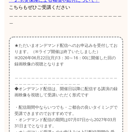
「２.労災保険による補償や給付について」
こちらもぜひご受講ください
＿＿＿＿＿＿＿＿＿＿＿＿＿＿＿＿＿＿＿＿＿＿＿＿
＿
★ただいまオンデマンド配信へのお申込みを受付してお
ります。（※ライブ開催は終了いたしました）
※2026年06月22日(月)13：30～16：00に開催した回の
録画映像の視聴となります
＿＿＿＿＿＿＿＿＿＿＿＿＿＿＿＿＿＿＿＿＿＿＿＿＿
＿＿＿＿＿＿＿＿＿＿＿＿＿＿＿＿
◆オンデマンド配信は、開催日以降に配信する講演の録
画映像を視聴して受講いただく形式です
・配信期間中ならいつでも・ご都合の良いタイミングで
受講できますのでおすすめです。
・オンデマンド配信の期間は07月07日から2027年03月
31日までとなります。
・オンデマンド受講へのお申込みは上記配信期間中 受