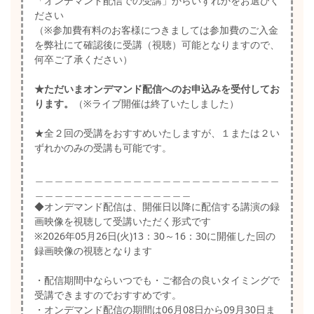
「オンデマンド配信での受講」からいずれかをお選びく
ださい
（※参加費有料のお客様につきましては参加費のご入金
を弊社にて確認後に受講（視聴）可能となりますので、
何卒ご了承ください）
★ただいまオンデマンド配信へのお申込みを受付してお
ります。
（※ライブ開催は終了いたしました）
★全２回の受講をおすすめいたしますが、１または２い
ずれかのみの受講も可能です。
＿＿＿＿＿＿＿＿＿＿＿＿＿＿＿＿＿＿＿＿＿＿＿＿＿
＿＿＿＿＿＿＿＿＿＿＿＿＿＿＿＿
◆オンデマンド配信は、開催日以降に配信する講演の録
画映像を視聴して受講いただく形式です
※2026年05月26日(火)13：30～16：30に開催した回の
録画映像の視聴となります
・配信期間中ならいつでも・ご都合の良いタイミングで
受講できますのでおすすめです。
・オンデマンド配信の期間は06月08日から09月30日ま