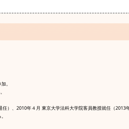
参加。
得。
月退任）、2010年４月 東京大学法科大学院客員教授就任（2013
る。