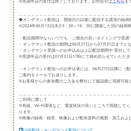
※受講申込の受付は終了しております。お問合せは
こちら
ま
＿＿＿＿＿＿＿＿＿＿＿＿＿＿＿＿＿＿＿＿＿＿＿＿＿＿＿
◆オンデマンド配信は、開催日の以後に配信する講演の録画
※2024年06月13日(木)13：30～16：30に開催した回の
・配信期間中ならいつでも・ご都合の良いタイミングで受講
・オンデマンド配信の期間は06月27日から07月31日までと
・オンデマンド受講へのお申込みは上記配信期間中 受付して
※受講申込の受付は07月31日17時にて締め切らせていた
・オンデマンド配信へのお申込者には、06月27日以降に（
ご案内をメールでお送りします。
※お客様からの参加費のご入金を弊社にて確認後に視聴可能
＿＿＿＿＿＿＿＿＿＿＿＿＿＿＿＿＿＿＿＿＿＿＿＿＿＿＿
ご利用に際して
※有線、Wi-Fi環境など、電波状況の良いところで視聴し
ります。
※映像の録画・録音、映像および配布資料の複製・加工およ
LIVE配信・オンデマンド配信について