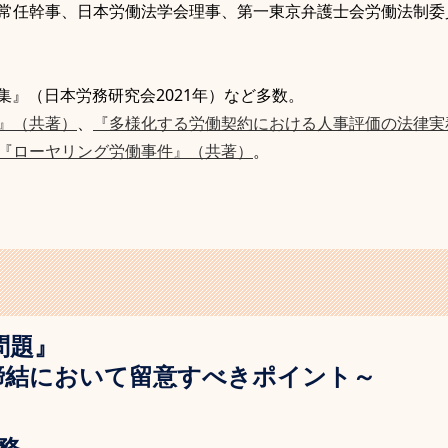
常任幹事、日本労働法学会理事、第一東京弁護士会労働法制委
』（日本労務研究会2021年）など多数。
』（共著）
、
『多様化する労働契約における人事評価の法律実
『ローヤリング労働事件』（共著）
。
問題』
締結において留意すべきポイント～
務