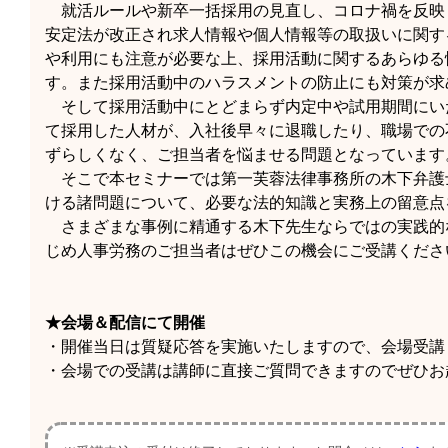
就活ルールや新卒一括採用の見直し、コロナ禍を反映
安定法が改正され求人情報や個人情報等の取扱いに関す
や利用にも注意が必要な上、採用活動に関するあらゆる
す。また採用活動中のハラスメントの防止にも対策が求
そして採用活動中にとどまらず内定中や試用期間にい
て採用した人材が、入社後早々に退職したり、職場での
ずらしくなく、ご担当者を悩ませる問題となっています
そこで本セミナーでは第一芙蓉法律事務所の木下弁護
ける諸問題について、必要な法的知識と実務上の留意点
さまざまな事例に精通する木下先生ならではの実践的
じめ人事労務のご担当者はぜひこの機会にご受講くださ
★会場＆配信にて開催
・開催当日は質疑応答を実施いたしますので、会場受講
・会場での受講は講師に直接ご質問できますのでぜひお