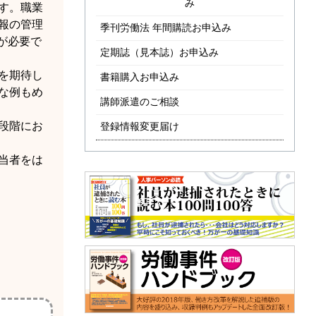
み
す。職業
報の管理
季刊労働法 年間購読お申込み
が必要で
定期誌（見本誌）お申込み
を期待し
書籍購入お申込み
な例もめ
講師派遣のご相談
段階にお
登録情報変更届け
当者をは