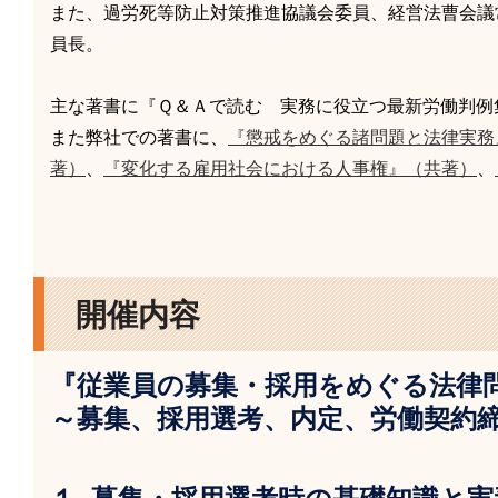
また、過労死等防止対策推進協議会委員、経営法曹会議
員長。
主な著書に『Ｑ＆Ａで読む 実務に役立つ最新労働判例集
また弊社での著書に、
『懲戒をめぐる諸問題と法律実務
著）
、
『変化する雇用社会における人事権』（共著）
、
開催内容
『従業員の募集・採用をめぐる法律
～募集、採用選考、内定、労働契約
１. 募集・採用選考時の基礎知識と実