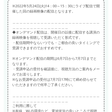
※2022年5月24日(火)14：00～15：30にライブ配信で開
催した回の録画映像の配信となります。
＿＿＿＿＿＿＿＿＿＿＿＿＿＿＿＿＿＿＿＿＿＿＿＿＿
＿＿＿＿＿＿＿＿＿＿＿＿＿＿＿＿
◆オンデマンド配信は、開催日の以後に配信する講演の
録画映像を視聴して受講いただく形式です。
・配信期間中ならいつでも・ご都合の良いタイミングで
受講できますのでおすすめです。
※オンデマンド配信の期間は6月7日から7月7日までと
なります。
・受講申込の受付を確認後に、視聴方法のご案内をメー
ルでお送りします。
※なお受講申込の受付は7月7日17時にて締め切らせて
いただきますので何卒ご了承ください。
＿＿＿＿＿＿＿＿＿＿＿＿＿＿＿＿＿＿＿＿＿＿＿＿＿
＿＿＿＿＿＿＿＿＿＿＿＿＿＿＿＿
ご利用に際して
※有線、Wi-Fi環境など、電波状況の良いところで視聴