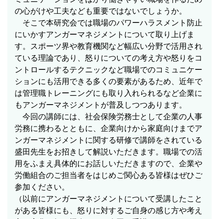
の心がけや工夫なども重要ではないでしょうか。
そこで本研究会では職場のパワーハラスメント防止
にいかすアンガーマネジメントについて取り上げま
す。スポーツ界や教育機関など幅広い分野で活用され
ている理論であり、怒りについての考え方や怒りをコ
ントロールするテクニックなど職場でのコミュニケー
ションにも活用できる多くの要素があるため、近年で
は管理職トレーニングにも取り入れられるなど企業に
もアンガーマネジメントが普及しつつあります。
今回の講師には、社会保険労務士として企業の人事
労務に携わるとともに、企業向けから家庭向けまでア
ンガーマネジメントに関する研修で講師をされている
盛田先生をお招きして解説いただきます。職場での活
用をふまえ具体的にお話しいただきますので、企業や
労働組合のご担当者をはじめご関心ある皆様はぜひご
参加ください。
（以前にアンガーマネジメントについて受講したこと
がある皆様にも、怒りに対するご自身の感じ方や考え