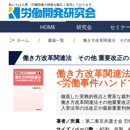
HOME
研究会
セミナ
ホーム
書籍一覧
働き方改革関連法 その他
働き方改革関連法 その他 重要改正の
働き方改革関連法
<労働事件ハンド
徹底した実務的視点と豊富な裁
働き方改革関連法その他重要改
入管法等の法改正や最新重要判
著者／所属
：第二東京弁護士会 労
サイズ／ページ数
：A5判 並製 