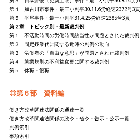
第３ 日本郵便（更新上限）事件・最二小判平30.9.14労判1
第４ 加古川市事件・最三小判平30.11.6労経速2372号3頁
第５ 平尾事件・最一小判平31.4.25労経速2385号3頁
第２章 トピック別・最新裁判例
第１ 不活動時間の労働時間該当性が問題とされた裁判例
第２ 固定残業代に関する近時の判例の動向
第３ 労働者の「自由な意思」が問題とされた裁判例
第４ 就業規則の不利益変更に関する裁判例
第５ 休職・復職
第６部 資料編
働き方改革関連法関係の通達一覧
働き方改革関連法関係の政令・省令・告示・公示一覧
判例索引
事項索引